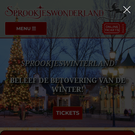
MENU
SPROOKJESWINTERLAND
BELEEF DE BETOVERING VAN DE
WINTER!
TICKETS